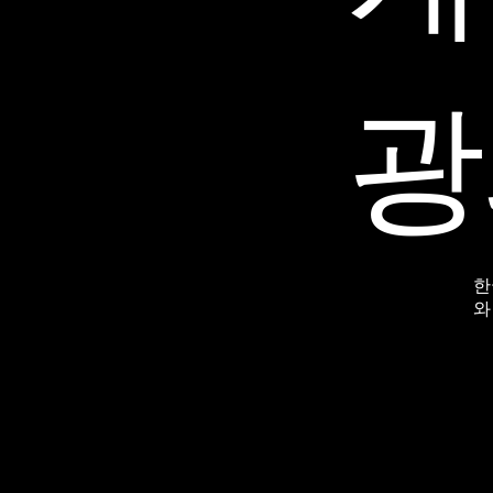
광
한
와